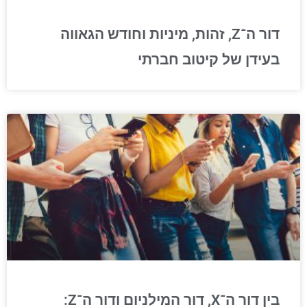
דור ה־Z, זהות, מיניות וחודש הגאווה
בעידן של קיטוב חברתי
בין דור ה־X, דור המילניום ודור ה־Z: