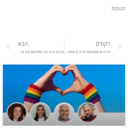
תגובות
הקודם
הבא
דור ה-X פוגש את דור ה-Z והמילניום בצל מלחמה, טראומה ורשתות חברתיות
בין דור ה־X, דור המילניום ודור ה־Z: שלושה עולמות נפגשים באותו בית