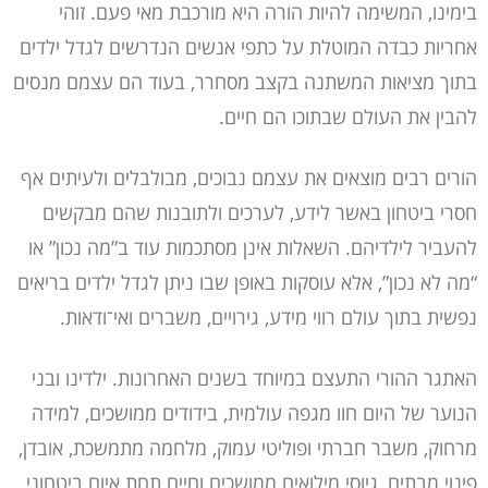
בימינו, המשימה להיות הורה היא מורכבת מאי פעם. זוהי
אחריות כבדה המוטלת על כתפי אנשים הנדרשים לגדל ילדים
בתוך מציאות המשתנה בקצב מסחרר, בעוד הם עצמם מנסים
להבין את העולם שבתוכו הם חיים.
הורים רבים מוצאים את עצמם נבוכים, מבולבלים ולעיתים אף
חסרי ביטחון באשר לידע, לערכים ולתובנות שהם מבקשים
להעביר לילדיהם. השאלות אינן מסתכמות עוד ב”מה נכון” או
“מה לא נכון”, אלא עוסקות באופן שבו ניתן לגדל ילדים בריאים
נפשית בתוך עולם רווי מידע, גירויים, משברים ואי־ודאות.
האתגר ההורי התעצם במיוחד בשנים האחרונות. ילדינו ובני
הנוער של היום חוו מגפה עולמית, בידודים ממושכים, למידה
מרחוק, משבר חברתי ופוליטי עמוק, מלחמה מתמשכת, אובדן,
פינוי מבתים, גיוסי מילואים ממושכים וחיים תחת איום ביטחוני