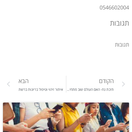
0546602004
תגובות
תגובות
הקודם
הבא
תיבת נח- האם העולם שוב מתחיל מחדש-או איך לשמר את 3 החלקים החשובים: נפש, רוח ונשמה
איתור זיהוי וטיפול בריונות ברשת