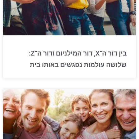
בין דור ה־X, דור המילניום ודור ה־Z:
שלושה עולמות נפגשים באותו בית