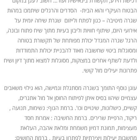
רכישת הידע, תקשורת בינאישית ועוד… חשוב לעגן במקום
הבטוח העיקרי והוא הבית- הסדרים והרגלים שיתמכו במהות
שגרה מיטיבה – כגון לפתח ולייזום שגרת שיחה יומית על
אירועי היום, שיתוף חוויות וליבון בעיות מתוך שיח פתוח ובונה,
הרגל שגרה המגדל יכולת מפותחת של תקשורת בטוחה
ומסוגלות ביטוי שחשובה מאוד להבניית יכולות התמודדות
ולדעת לשתף אחרים במצוקות, מסוגלות למצוא מתוך דיון ושיח
פתרונות יעילים מול קושי.
עוגן נוסף התומך בשגרה מסתגלת וגמישה, הוא גילוי משאבים
עצמיים שיהוו בסיס איתן לפיתוח החוסן אל מול אתגרים,
קשיים, כישלונות, שינויים וכו'. ברמת הגוף: נשימות, תנועה ,
ריקוד, הרפיית שרירים. ברמת החשיבה : אמרות חסד
מעצימות, תמונת דמיון משמחת ומלאת אהבה, העלאת
מחשבות יעילות ויצירתיות לפתרון בעיות . ברמת החושים: