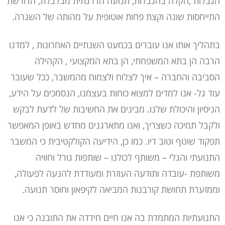
הגבלות ,הקלה בהגבלות, תנועה הדרגתית מבלבלת, הדורשת
התייחסות שונה וקצת פחות אוטופית על מהותה של השגרה.
בתהליך אותו אנו עוברים בכמעט השנתיים האחרונות , למדנו
הרבה הן בתא המשפחתי, הן בתא המקצועי , הקהילה
הסביבה והחברה – איך לצלוח ולצמוח מהמשבר, ככל שעובר
עוד גל- אנו למדים למצוא כוחות בעצמנו, הנסמכים על הידע,
הניסיון והיכולת שלנו. מבינים את החשיבות של לדעת לבקש
ולקבל תמיכה כשצריך, ואנו מתארגנים מחדש באופן המאפשר
תפקוד שוטף וטוב דיו. כמו כן, הידיעה הקולקטיבית כי המשבר
התנועתי והגלי – משותף לכולנו – שותפות גורל וחוויה
משותפת -עובדה ותודעה העוזרת ומעודדת להנעה לפעולה,
וממזערת תחושת קורבנות המביאה לקיפאון וחוסר תנועה.
התנועתיות המתמדת בה אנו חיים חידדה את התובנה כי אנו