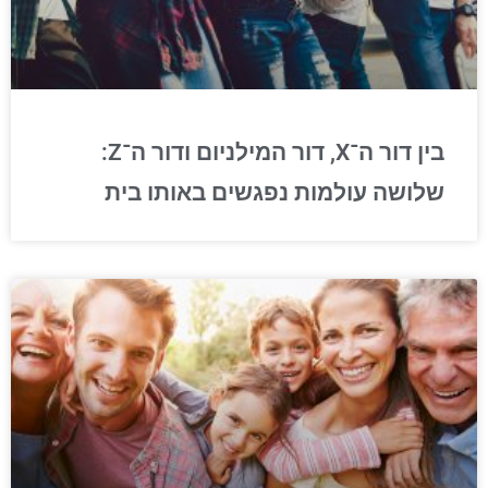
בין דור ה־X, דור המילניום ודור ה־Z:
שלושה עולמות נפגשים באותו בית