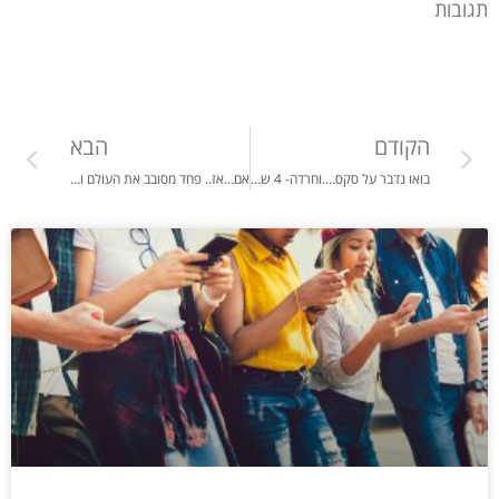
תגובות
הקודם
הבא
בואו נדבר על סקס….וחרדה- 4 שלבי אבחון ו6 שלבי טיפול‎
אם…אז.. פחד מסובב את העולם ואיך ב4 צעדים להתגבר עליו באומץ ולצמוח.