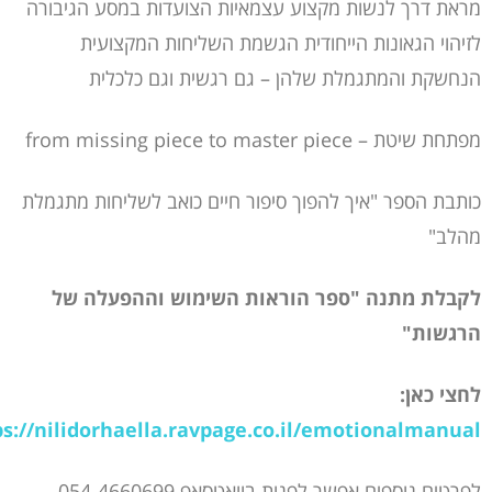
מראת דרך לנשות מקצוע עצמאיות הצועדות במסע הגיבורה
לזיהוי הגאונות הייחודית הגשמת השליחות המקצועית
הנחשקת והמתגמלת שלהן – גם רגשית וגם כלכלית
מפתחת שיטת –
from missing piece to master piece
כותבת הספר "איך להפוך סיפור חיים כואב לשליחות מתגמלת
מהלב"
לקבלת מתנה "ספר הוראות השימוש וההפעלה של
הרגשות"
לחצי כאן:
ps://nilidorhaella.ravpage.co.il/emotionalmanual
לפרטים נוספים אפשר לפנות בוואטסאפ 054-4660699