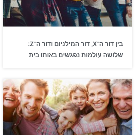
בין דור ה־X, דור המילניום ודור ה־Z:
שלושה עולמות נפגשים באותו בית