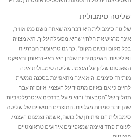
הפסיכיאטרית של התסמונת הפוסט-טראומטית (PTSD
שליטה סימבולית
שליטה סימבולית היא דבר מה שאתה נושם כמו אוויר,
אינך מרגיש את הלחץ שהיא מפעילה עליך. היא מצויה
בכל מקום ובשום מקום“. כך גם טראומות חברתיות
ופוליטיות. האפקטיביות שלהן היא באי- נראותן ובאפקט
הפאנטום שלהן על העצמי. שליטה סימבולית אינה
מותירה סימנים. היא אינה מתאפיינת בסכנה ממשית
לחיים כי אם באיום מתמיד על העצמי. איום זה עבר
תהליך של ”הטִבעּות“ והוא פועל בדרכים אינטרפֶּלטיביות
שהן יותר סמויות מגלויות. התוצרים הנפשיים של שליטה
סימבולית הם פיתוחן של בושה, אשמה וצמצום העצמי,
לעומת פחד ואימה שמאפיינים אירועים טראומטיים
קיצוניים