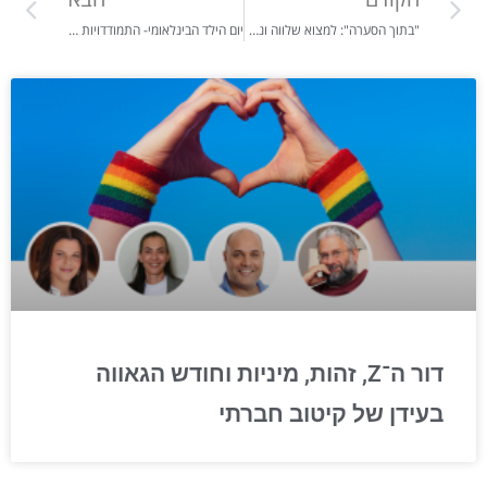
"בתוך הסערה": למצוא שלווה ונשימה בחגים ובשנה החדשה בצל האובדן והשכול מאת: דב מידן
יום הילד הבינלאומי- התמודדויות דור האלפא ילידי 2010-2024
דור ה־Z, זהות, מיניות וחודש הגאווה
בעידן של קיטוב חברתי