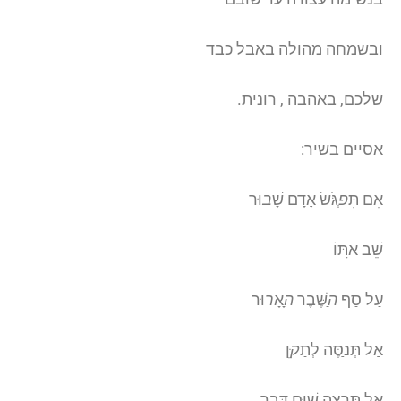
ובשמחה מהולה באבל כבד
שלכם, באהבה , רונית.
אסיים בשיר:
אִם תִּ
פ
ְגֹּש
אָדָם שָׁ
ב
וּר
שֵׁב א
תּוֹ
עַל סַף
ה
ַשֶּׁבֶר
ה
ָאָ
ר
וּר
אַל תְּנ
סֶּה לְתַ
ק
ֵּן
אַל תּ
רְצֶה
שׁוּם דּ
בָר