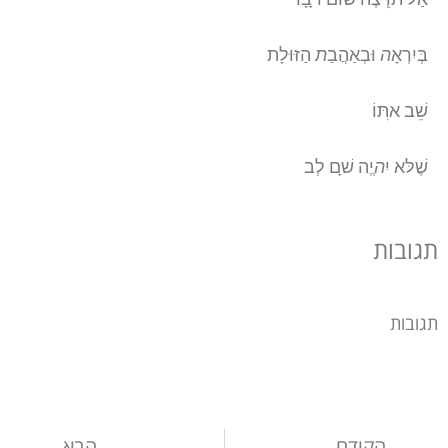
בְּיִרְאָ
ה
וּבְאַהֲבַ
ת
הַזּוּלָת
שֵׁב א
תּוֹ
שֶׁלּ
א יִ
ה
ְיֶה שׁ
ם לְב
תגובות
תגובות
הקודם
הבא