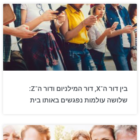
בין דור ה־X, דור המילניום ודור ה־Z:
שלושה עולמות נפגשים באותו בית