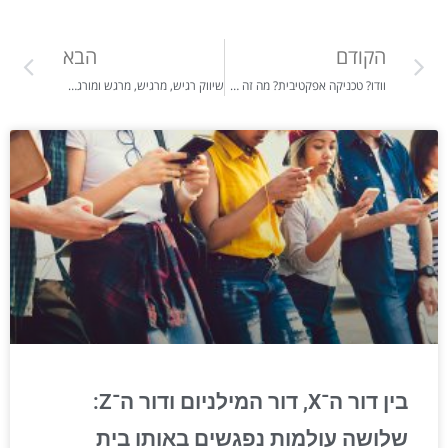
הקודם
הבא
וודו? טכניקה אפקטיבית? מה זה EMDR ? ומה עדיף שיטת EMDR או IEMT ?
שיווק רגיש, מרגיש, מרגש ומורגש- שימוש בחכמת הדרך של מסע הגיבורה האישי ככלי לשיווק – אותנטי, מקצועי ואתי מאת: נילי דור האלה
בין דור ה־X, דור המילניום ודור ה־Z:
שלושה עולמות נפגשים באותו בית