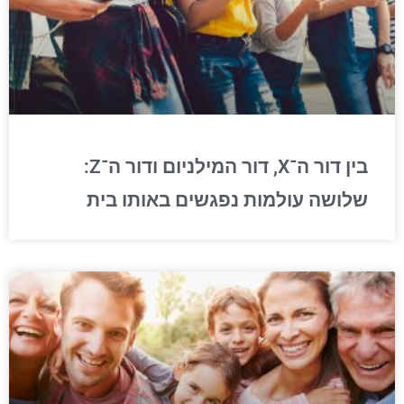
בין דור ה־X, דור המילניום ודור ה־Z:
שלושה עולמות נפגשים באותו בית