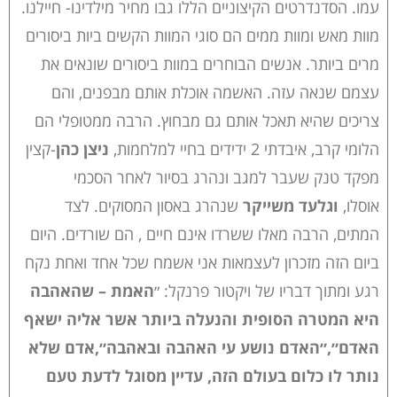
עמו. הסדנדרטים הקיצוניים הללו גבו מחיר מילדינו- חיילנו.
מוות מאש ומוות ממים הם סוגי המוות הקשים ביות ביסורים
מרים ביותר. אנשים הבוחרים במוות ביסורים שונאים את
עצמם שנאה עזה. האשמה אוכלת אותם מבפנים, והם
צריכים שהיא תאכל אותם גם מבחוץ. הרבה ממטופלי הם
הלומי קרב, איבדתי 2 ידידים בחיי למלחמות,
ניצן כהן
-קצין
מפקד טנק שעבר למגב ונהרג בסיור לאחר הסכמי
אוסלו,
וגלעד משייקר
שנהרג באסון המסוקים. לצד
המתים, הרבה מאלו ששרדו אינם חיים , הם שורדים. היום
ביום הזה מזכרון לעצמאות אני אשמח שכל אחד ואחת נקח
רגע ומתוך דבריו של ויקטור פרנקל: ״
האמת – שהאהבה
היא המטרה הסופית והנעלה ביותר אשר אליה ישאף
האדם״,״האדם נושע עי האהבה ובאהבה״,אדם שלא
נותר לו כלום בעולם הזה, עדיין מסוגל לדעת טעם