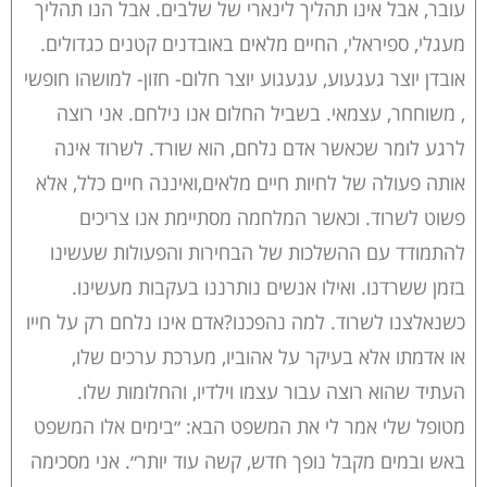
עובר, אבל אינו תהליך לינארי של שלבים. אבל הנו תהליך
מעגלי, ספיראלי, החיים מלאים באובדנים קטנים כגדולים.
אובדן יוצר געגעוע, עגעגוע יוצר חלום- חזון- למושהו חופשי
, משוחחר, עצמאי. בשביל החלום אנו נילחם. אני רוצה
לרגע לומר שכאשר אדם נלחם, הוא שורד. לשרוד אינה
אותה פעולה של לחיות חיים מלאים,ואיננה חיים כלל, אלא
פשוט לשרוד. וכאשר המלחמה מסתיימת אנו צריכים
להתמודד עם ההשלכות של הבחירות והפעולות שעשינו
בזמן ששרדנו. ואילו אנשים נותרננו בעקבות מעשינו.
כשנאלצנו לשרוד. למה נהפכנו?אדם אינו נלחם רק על חייו
או אדמתו אלא בעיקר על אהוביו, מערכת ערכים שלו,
העתיד שהוא רוצה עבור עצמו וילדיו, והחלומות שלו.
מטופל שלי אמר לי את המשפט הבא: ״בימים אלו המשפט
באש ובמים מקבל נופך חדש, קשה עוד יותר״. אני מסכימה