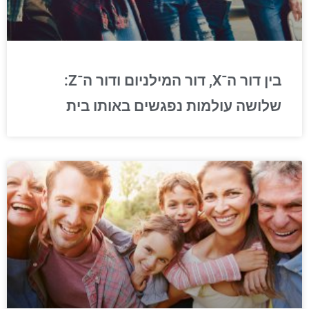
בין דור ה־X, דור המילניום ודור ה־Z:
שלושה עולמות נפגשים באותו בית