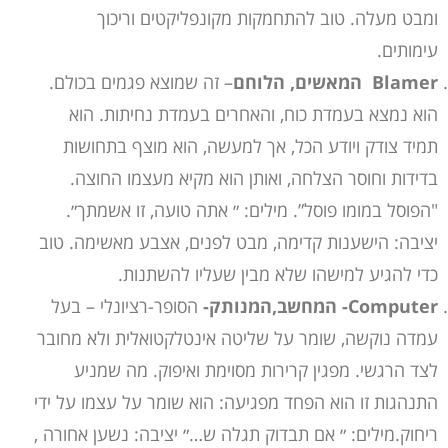
ומבט מעלה. טוב להתחמקות מקונפליקטים וריכוך
עימותים.
Blamer המאשים, הלוחם
– זה שמוצא פגמים בכולם.
הוא נמצא בעמדת כוח, והאחרים בעמדת נחיתות. הוא
תמיד צודק ויודע הכל, אך למעשה, הוא מוצף בתחושות
בדידות וחוסר הצלחה, ואותן הוא מקיא מעצמו החוצה.
"הפוסל במומו פוסל”. מילים: ״ אתה טועה, זו אשמתך״.
יציבה: הישענות קדימה, מבט לפנים, אצבע מאשימה. טוב
כדי להגיע למישהו שלא מבין שעליו להשתנות.
Computer- המחשב,המנותק-
הסופר-רציונלי – בעל
עמדה נוקשה, שומר על שליטה אינטלקטואלית ולא מחובר
לצד הרגשי. מפגין קרירות מסוימת ואיפוק. מה שמניע
התנהגות זו הוא הפחד מפגיעה: הוא שומר על עצמו על ידי
ריחוק.מילים: ״ אם תבדוק תגלה ש…״ יציבה: נשען אחורה ,