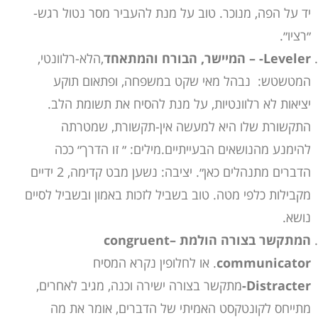
יד על הפה, מנוכר. טוב על מנת להעביר מסר נטול רגש-
״רציו״.
Leveler- – המיישר, הבורח והמתאחד
,הלא-רלוונטי,
המטשטש: נבהל מאי שקט במשפחה, ופתאום תוקע
יציאות לא רלוונטיות, על מנת להסיח את תשומת הלב.
התקשורת שלו היא למעשה אין-תקשורת, שמטרתה
להימנע מהנושאים הבעייתיים.מילים: ״ זו הדרך״ ככה
הדברים מתנהלים כאן״. יציבה: נשען מבט קדימה, 2 ידיים
מקבילות כלפי מטה. טוב בשביל לזכות באמון ובשביל לסיים
נושא.
המתקשר בצורה הולמת –congruent
communicator
. או לחלופין נקרא המסיח
Distracter-
מתקשר בצורה ישירה וכנה, מגיב לאחרים,
מתייחס לקונטקסט האמיתי של הדברים, אומר את מה