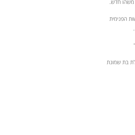
ד משהו חדש.
ות הפנימית
.
"
אסופת מאמרים 6 – הדרך הנאצלת בת שמונת