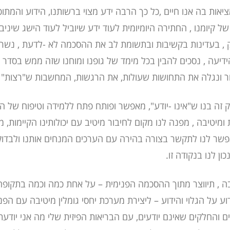
יאות בה אנו חיים ,כל כך הרבה ידע מצוי ברשותנו, הידוע והמתוכ
 קיומנו , החתירה היומיומית לעוד ידע שיוביל לעוד הישג שיניב
ק , בעדינות בקשיבות ובתשומת לב את ההסכמה לא -לדעת , נשר
דיעה , נסכים להבין בכל מימד של גופנו ומוחנו שזה ממש בסדר 
ר ונגלה את התחושות שעולות, את הרגשות, המחשבות ש"רצות" 
זה בנו ש"אינו -יודע", מאפשר ופותח פתח ללמידה וטיפוח של ה
ומיטיבה , מפנה לנו מקום לחיבור מיטיב עם יכולותינו הקיימות, מ
פשר לנו לתקשר בצורה בהירה עם הערכים המנחים אותנו ולבדו
ון לנו בנקודה זו.
ה , תיווצר מתוך ההסכמה הפנימית – על אחת כמה וכמה בתקופה
ע על הגלוי והידוע – ליצירת מערכת יחסי גומלין מיטיבה עם הפני
 והחלקים שאינם יודעים, עם הבריאות הפיזית שלי מה אני יודעת