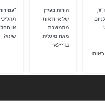
בין דור ה־X,
הורות בעידן
"עמידות 
ניום
של אי ודאות
תהליכי ד
ודור ה־Z:
מתמשכת
או תהלי
מאת סיגלית
שינוי?
ברזילאי
באותו