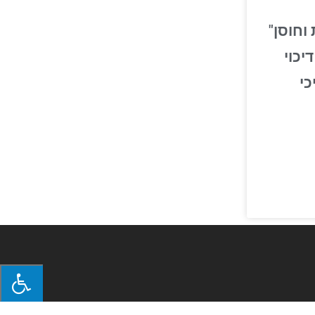
וחוסן"
יכוי
כי