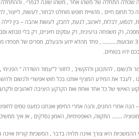
 שכולה התחלה של משהו אחר , משהו שונה לגמרי . וההתחלה ה
כל תחום חיים . מהוויית חופש מוחלט לבחור, לעשות, לייצור, לה
, לנסוע, לבלות, לאהוב, לגעת, לחבק, לעשות אהבה – בין לילה 
', רק מסכה, רק משפחה גרעינית, רק עסקים חיוניים, רק בלי סבתא ו
עקומה , רק ל- 3 שבועות………. , פחד מהלא ידוע והנעלם, מסרים של תפחדו מ
ם יהיו בטוחים.
ר ולנשום , להתבונן ולהקשיב , לחזור ל"עמוד השדרה " הפנימי , 
ו , לעבד את המידע המציף אותנו בכל חוש אפשרי ולנשום ולהשה
קוע האישי של כל אחד ואחת ואת הקרקע היציבה לאהובים ולקרובי
 הנה אחרי החגים, והנה אחרי החיסון ואנחנו כמעט טסים לחופש
וטציה ……. התקווה, האופטימיות, האמון נסדקים , אז איך ממשיכי
ההמשכיות היא צורך ואינה תלויה בדבר , המשכיות קורית ואינה נ