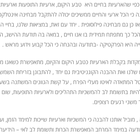
כפי שהארעיות בחיים היא טבע היקום, ארעיות התופעות וארעיות
ה כי הכל ארעי והחיים ממשיכים יכולה להתקבל מבחינה אינטלקט
 כן גם מבחינה פילוסופית . יחד עם זאת, במציאות שלנו, בחיי היו
 הכל כך מתפתח תמידית בו אנו חיים , במאה בה תודעת ההישג, ה
יה היא הפרקטיקה -בתודעה ובהנחה כי הכל קבוע וידוע מראש .
קדות בקבלת הארעיות כטבע היקום והקיום, מתאפשרת כשאנו מגי
לנו ואת ההבנה הקוגניטיבית גם יחד , להתבונן בזריחת השמש 
ל המתאדה לאיטו מעלי הפרח , על קשת הגוונים המשתנה בשע
היות בתשומת לב להמשכיות התהליכים ולארעיות התופעות, שום 
 משני רגעים רצופים.
 , מוביל אותנו להבנה כי המשכיות וארעיות שייכות למימד הזמן, וע
ודעה במימד המרחב המאפשרת הכרות ותשומת לב לאי – הידיע