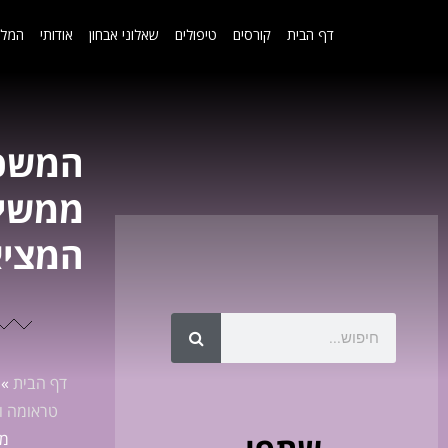
דף הבית
קורסים
טיפולים
שאלוני אבחון
אודותי
המלצ
המשכי
ממשיכ
המציא
דף הבית
»
טראומה ומ
ממ