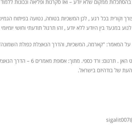
בהסתכלות ממקום שלא יודע – ואז סקרנות ופליאה ונכונות ללמו
רך וקורית בכל רגע , לכן המשכיות בטוחה, נטועה בפיתוח הגמיש
נוע במנעד בין היודע ללא יודע , זהו תרגול תודעתי וחושי יומיומי 
על המאמר: "קארמה, המשכיות, והדרך הנאצלת כפולת השמונה
מאת: תיק נהאט האן . תרגום: ורד כספי. מתוך: 
העת של בודהיזם בישראל.
sigalit00