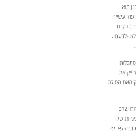
נן הוא
 עוד עשייה
ה במקום
לא -לדעת .
.
סתכלות
דייק את
ק האם הסולם
 זו שרב
מיות שלי
 ומה לא, עם