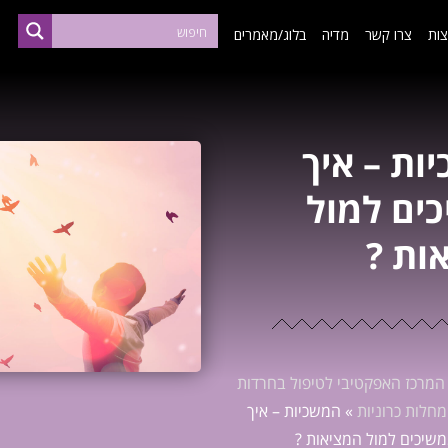
ות
צרו קשר
מדיה
בלוג/מאמרים
ות – איך
ים למול
ות ?
המרכז האפקטיבי לטיפול בחרדות
חלות כרוניות
»
המשכיות – איך
שיכים למול המציאות ?