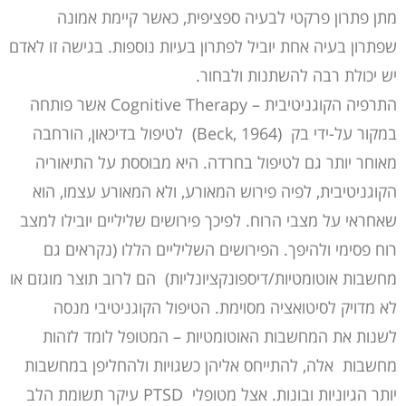
מתן פתרון פרקטי לבעיה ספציפית, כאשר קיימת אמונה
שפתרון בעיה אחת יוביל לפתרון בעיות נוספות. בגישה זו לאדם
יש יכולת רבה להשתנות ולבחור.
התרפיה הקוגניטיבית – Cognitive Therapy אשר פותחה
במקור על-ידי בק (Beck, 1964) לטיפול בדיכאון, הורחבה
מאוחר יותר גם לטיפול בחרדה. היא מבוססת על התיאוריה
הקוגניטיבית, לפיה פירוש המאורע, ולא המאורע עצמו, הוא
שאחראי על מצבי הרוח. לפיכך פירושים שליליים יובילו למצב
רוח פסימי ולהיפך. הפירושים השליליים הללו (נקראים גם
מחשבות אוטומטיות/דיספונקציונליות) הם לרוב תוצר מוגזם או
לא מדויק לסיטואציה מסוימת. הטיפול הקוגניטיבי מנסה
לשנות את המחשבות האוטומטיות – המטופל לומד לזהות
מחשבות אלה, להתייחס אליהן כשגויות ולהחליפן במחשבות
יותר הגיוניות ובונות. אצל מטופלי PTSD עיקר תשומת הלב