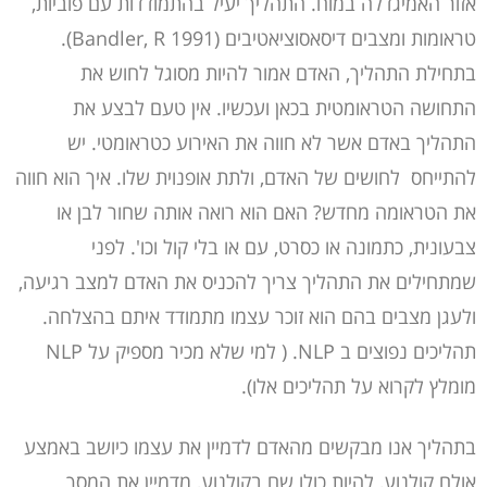
אזור האמיגדלה במוח. התהליך יעיל בהתמודדות עם פוביות,
טראומות ומצבים דיסאסוציאטיבים (Bandler, R 1991).
בתחילת התהליך, האדם אמור להיות מסוגל לחוש את
התחושה הטראומטית בכאן ועכשיו. אין טעם לבצע את
התהליך באדם אשר לא חווה את האירוע כטראומטי. יש
להתייחס לחושים של האדם, ולתת אופנוית שלו. איך הוא חווה
את הטראומה מחדש? האם הוא רואה אותה שחור לבן או
צבעונית, כתמונה או כסרט, עם או בלי קול וכו'. לפני
שמתחילים את התהליך צריך להכניס את האדם למצב רגיעה,
ולעגן מצבים בהם הוא זוכר עצמו מתמודד איתם בהצלחה.
תהליכים נפוצים ב NLP. ( למי שלא מכיר מספיק על NLP
מומלץ לקרוא על תהליכים אלו).
בתהליך אנו מבקשים מהאדם לדמיין את עצמו כיושב באמצע
אולם קולנוע, להיות כולו שם בקולנוע, מדמיין את המסך