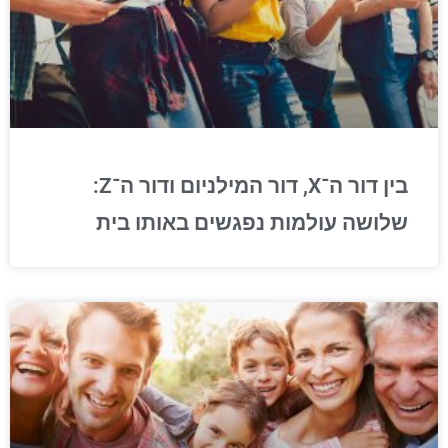
בין דור ה־X, דור המילניום ודור ה־Z:
שלושה עולמות נפגשים באותו בית