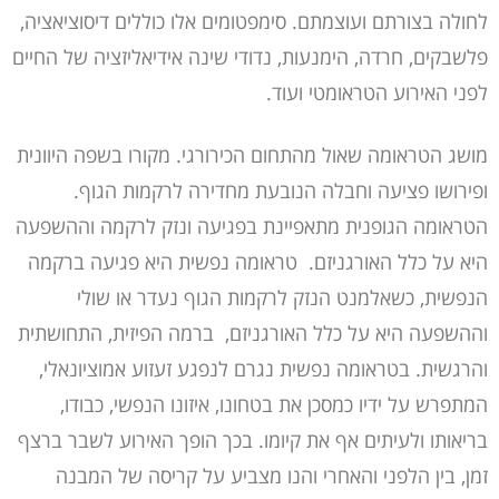
לחולה בצורתם ועוצמתם. סימפטומים אלו כוללים דיסוציאציה,
פלשבקים, חרדה, הימנעות, נדודי שינה אידיאליזציה של החיים
לפני האירוע הטראומטי ועוד.
מושג הטראומה שאול מהתחום הכירורגי. מקורו בשפה היוונית
ופירושו פציעה וחבלה הנובעת מחדירה לרקמות הגוף.
הטראומה הגופנית מתאפיינת בפגיעה ונזק לרקמה וההשפעה
היא על כלל האורגניזם. טראומה נפשית היא פגיעה ברקמה
הנפשית, כשאלמנט הנזק לרקמות הגוף נעדר או שולי
וההשפעה היא על כלל האורגניזם, ברמה הפיזית, התחושתית
והרגשית. בטראומה נפשית נגרם לנפגע זעזוע אמוציונאלי,
המתפרש על ידיו כמסכן את בטחונו, איזונו הנפשי, כבודו,
בריאותו ולעיתים אף את קיומו. בכך הופך האירוע לשבר ברצף
זמן, בין הלפני והאחרי והנו מצביע על קריסה של המבנה