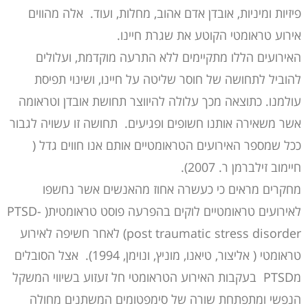
פיזיות ומיניות, אובדן אדם אהוב, מחלות, ועוד. אלה מהווים
אירוע טראומטי הקוטע את שגרת חיינו.
האירועים הללו מתקיימים ללא התרעה מוקדמת, ועלולים
להוביל לתחושה של חוסר שליטה על חיינו, ושינוי תפיסת
עולמנו. כתוצאה מכך עלולה להיווצר תחושת אובדן וטראומה
אשר משאירה אותנו חשופים ופגיעים. תחושה זו עשויה לגבור
ככל שמספר האירועים הטראומטיים אותם אנו חווים גדל (
חיימוב זילברמן ר. 2007).
מחקרים מראים כי כעשרה אחוז מהאנשים אשר נחשפו
לאירועים טראומטיים לוקים בהפרעה פוסט טראומטית( PTSD-
post traumatic stress disorder) לאחר חשיפה לאירוע
טראומטי ( אליצור, טיאנו, מוניץ, ונוימן, 1994). אצל הסובלים
מPTSD בעקבות האירוע הטראומטי חל זעזוע בשיווי המשקל
הנפשי ומתפתחת שורה של סימפטומים המשתנים מחולה