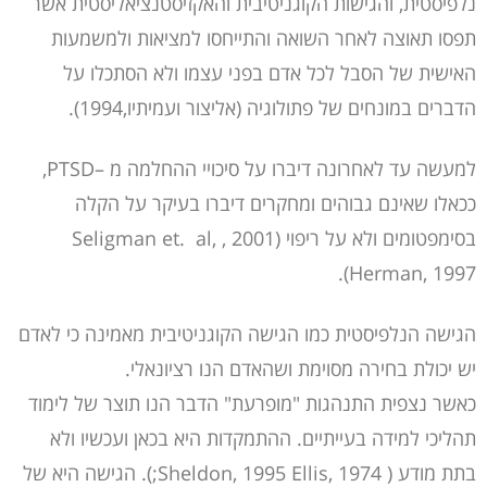
נלפיסטית, והגישות הקוגניטיבית והאקזיסטנציאליסטית אשר
תפסו תאוצה לאחר השואה והתייחסו למציאות ולמשמעות
האישית של הסבל לכל אדם בפני עצמו ולא הסתכלו על
הדברים במונחים של פתולוגיה (אליצור ועמיתיו,1994).
למעשה עד לאחרונה דיברו על סיכויי ההחלמה מ –PTSD,
ככאלו שאינם גבוהים ומחקרים דיברו בעיקר על הקלה
בסימפטומים ולא על ריפוי (2001 , Seligman et. al,
Herman, 1997).
הגישה הנלפיסטית כמו הגישה הקוגניטיבית מאמינה כי לאדם
יש יכולת בחירה מסוימת ושהאדם הנו רציונאלי.
כאשר נצפית התנהגות "מופרעת" הדבר הנו תוצר של לימוד
תהליכי למידה בעייתיים. ההתמקדות היא בכאן ועכשיו ולא
בתת מודע ( Sheldon, 1995 Ellis, 1974;). הגישה היא של