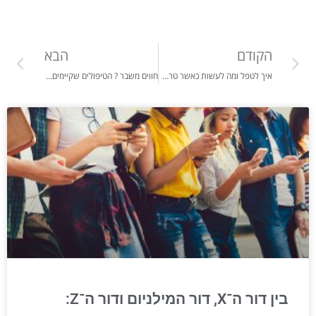
הקודם
הבא
איך לטפל ומה לעשות כאשר טראומה לא מטופלת הופכת להתמכרות הרסנית
חווים משבר ? הטיפולים שקיימים כדי להתגבר עליו
בין דור ה־X, דור המילניום ודור ה־Z: