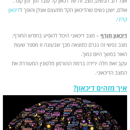
אצל רוב הנשים, מצב זה של דכאון קל עובר תוך זמן קצר.
אולם, ישנן נשים שהדיכאון הקל מתעצם אצלן והופך ל
דיכאון
קליני
.
דיכאון חורף
– מצב דיכאוני היכול להופיע בחודש החורף.
מצב נפשי זה נגרם כתוצאה מכך שבעונה זו מספר שעות
האור במשך היום נמוך.
עקב זאת חלה ירידה ברמת ההורמון מלטונין המעוררת את
המצב הדיכאוני.
איך מזהים דיכאון?