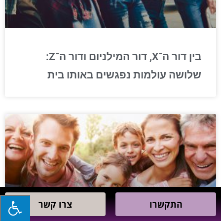
בין דור ה־X, דור המילניום ודור ה־Z:
שלושה עולמות נפגשים באותו בית
התקשרו
התקשרו
צרו קשר
צרו קשר