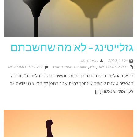
גזלייטינג – לא מה שחשבתם
יול 29, 2022
רונית חיימוב
UNCATEGORIZED
,
בלוג
,
טיפול זוגי
,
מאמר החודש
NO COMMENTS YET
תופעת הגזלייטינג היום הרבה בני זוג משתמשים במושג ״גזלייטינג״, והרבה
מטפלים טוענים שהשימוש נהפך להיות שגור באופן קל מדי. אינני יודעת אם
אכן השימוש נעשה […]