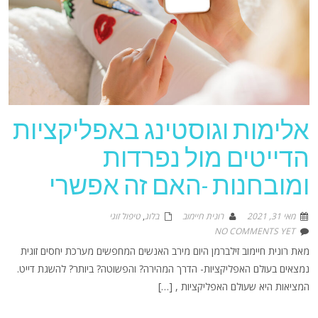
אלימות וגוסטינג באפליקציות
הדייטים מול נפרדות
ומובחנות -האם זה אפשרי
מאי 31, 2021
רונית חיימוב
בלוג
,
טיפול זוגי
NO COMMENTS YET
מאת רונית חיימוב זילברמן היום מירב האנשים המחפשים מערכת יחסים זוגית
נמצאים בעולם האפליקציות- הדרך המהירה? והפשוטה? ביותר? להשגת דייט.
המציאות היא שעולם האפליקציות , […]