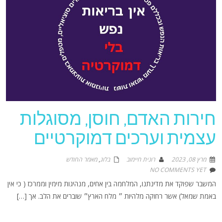
חירות האדם, חוסן, מסוגלות
עצמית וערכים דמוקרטיים
מרץ 08, 2023
רונית חיימוב
בלוג
,
מאמר החודש
NO COMMENTS YET
המשבר שפוקד את מדינתנו, המלחמה בין אחים, מנהיגות מימין וממרכז ( כי אין
באמת שמאל) אשר רחוקה מלהיות ״ מלח הארץ״ שוברים את הלב. אך […]