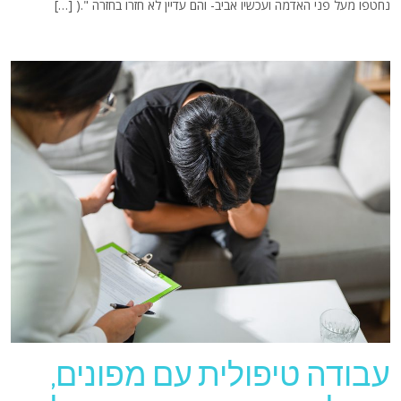
נחטפו מעל פני האדמה ועכשיו אביב- והם עדיין לא חזרו בחזרה ".( […]
עבודה טיפולית עם מפונים,