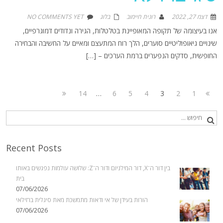
דצמ 27, 2022
רונית חיימוב
בלוג
NO COMMENTS YET
אנו בעיצומה של תקופה המאופיינת בטלטלות, הגירה ונדודים דמוגרפיים,
שינויים גיאופוליטיים סוערים, הלך רוח המתעצם ומאיים על החשיבה והבחירה
החופשית, סדקים הנפערים ברמת הערכים – […]
14
…
6
5
4
3
2
1
Recent Posts
בין דור ה־X, דור המילניום ודור ה־Z: שלושה עולמות נפגשים באותו
בית
07/06/2026
הורות בעידן של אי ודאות מתמשכת מאת סיגלית ברזילאי
07/06/2026