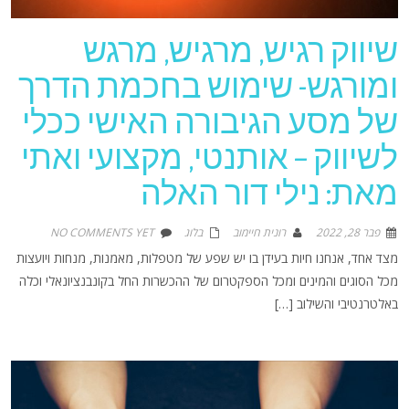
שיווק רגיש, מרגיש, מרגש
ומורגש- שימוש בחכמת הדרך
של מסע הגיבורה האישי ככלי
לשיווק – אותנטי, מקצועי ואתי
מאת: נילי דור האלה
פבר 28, 2022
רונית חיימוב
בלוג
NO COMMENTS YET
מצד אחד, אנחנו חיות בעידן בו יש שפע של מטפלות, מאמנות, מנחות ויועצות
מכל הסוגים והמינים ומכל הספקטרום של ההכשרות החל בקונבנציונאלי וכלה
באלטרנטיבי והשילוב […]