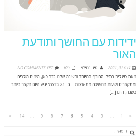
ידידות עם החושך ותודעת
האור
דצמ 01, 2021
סיגי ברזילאי
בלוג
NO COMMENTS YET
מאת סיגלית ברזילי החורף המיוחד והשונה שלנו כבר כאן, הימים הולכים
ומתקצרים ושעות החשיכה מתארכות – ב- 21 בדצמ' יגיע היום הקצר ביותר
בשנה, היום […]
14
…
9
8
7
6
5
4
3
…
1